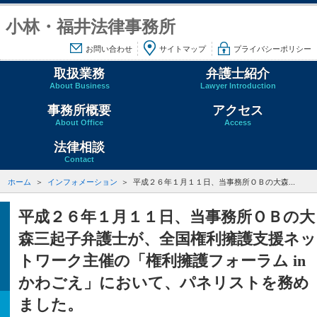
小林・福井法律事務所
お問い合わせ
サイトマップ
プライバシーポリシー
取扱業務
弁護士紹介
About Business
Lawyer Introduction
事務所概要
アクセス
About Office
Access
法律相談
Contact
ホーム
インフォメーション
平成２６年１月１１日、当事務所ＯＢの大森...
平成２６年１月１１日、当事務所ＯＢの大
森三起子弁護士が、全国権利擁護支援ネッ
トワーク主催の「権利擁護フォーラム in
かわごえ」において、パネリストを務め
ました。