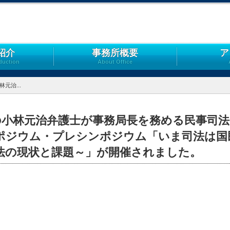
紹介
事務所概要
ア
duction
About Office
元治...
の小林元治弁護士が事務局長を務める民事司
ポジウム・プレシンポジウム「いま司法は国
法の現状と課題～」が開催されました。