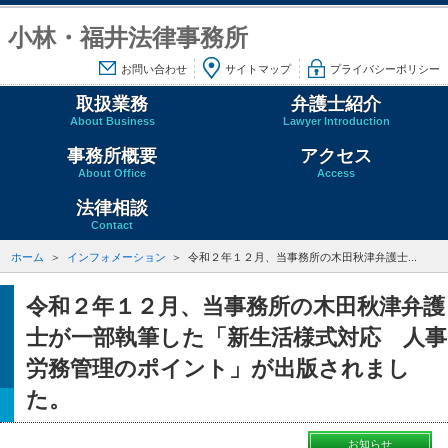
小林・福井法律事務所
お問い合わせ
サイトマップ
プライバシーポリシー
取扱業務
弁護士紹介
About Business
Lawyer Introduction
事務所概要
アクセス
About Office
Access
法律相談
Contact
ホーム
インフォメーション
令和２年１２月、当事務所の木田秋津弁護士...
令和２年１２月、当事務所の木田秋津弁護
士が一部執筆した「新生活様式対応 人事
労務管理のポイント」が出版されまし
た。
お知らせ