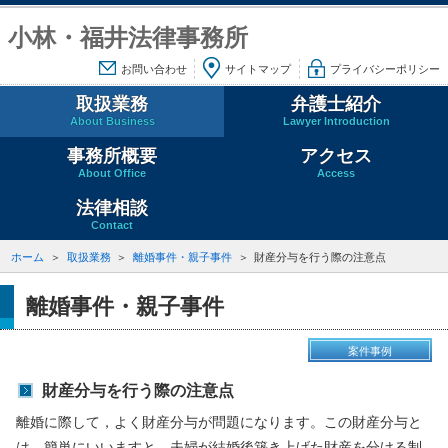
小林・福井法律事務所
お問い合わせ
サイトマップ
プライバシーポリシー
取扱業務
弁護士紹介
About Business
Lawyer Introduction
事務所概要
アクセス
About Office
Access
法律相談
Contact
ホーム
取扱業務
離婚事件・親子事件
財産分与を行う際の注意点
離婚事件・親子事件
案件事例
財産分与を行う際の注意点
離婚に際して，よく財産分与が問題になります。この財産分与と
は，簡単にいいますと，夫婦が結婚後築き上げた財産を分ける制