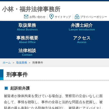
小林・福井法律事務所
お問い合わせ
サイトマップ
プライバシーポリシー
取扱業務
弁護士紹介
About Business
Lawyer Introduction
事務所概要
アクセス
About Office
Access
法律相談
Contact
ホーム
取扱業務
刑事事件
刑事事件
起訴前弁護
被疑者が身体拘束を受けている場合は、警察官の立会いなしに面
会して、事情を聴取し、事件の全容と法的な問題点を把握し、被
疑者の最も有利になる防御方法を検討し、被疑者にアドバイスし