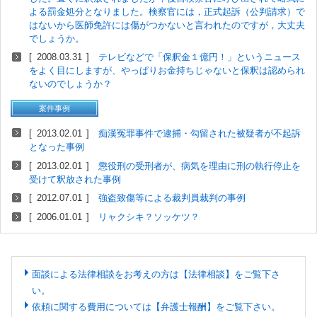
よる罰金処分となりました。検察官には，正式起訴（公判請求）で
はないから医師免許には傷がつかないと言われたのですが，大丈夫
でしょうか。
2008.03.31
テレビなどで「保釈金１億円！」というニュース
をよく目にしますが、やっぱりお金持ちじゃないと保釈は認められ
ないのでしょうか？
案件事例
2013.02.01
痴漢冤罪事件で逮捕・勾留された被疑者が不起訴
となった事例
2013.02.01
懲役刑の受刑者が、病気を理由に刑の執行停止を
受けて釈放された事例
2012.07.01
強盗致傷等による裁判員裁判の事例
2006.01.01
リャクシキ？ソッケツ？
面談による法律相談をお考えの方は【法律相談】をご覧下さ
い。
依頼に関する費用については【弁護士報酬】をご覧下さい。