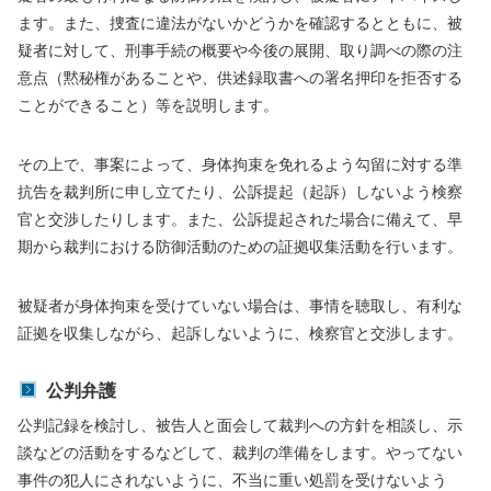
ます。また、捜査に違法がないかどうかを確認するとともに、被
疑者に対して、刑事手続の概要や今後の展開、取り調べの際の注
意点（黙秘権があることや、供述録取書への署名押印を拒否する
ことができること）等を説明します。
その上で、事案によって、身体拘束を免れるよう勾留に対する準
抗告を裁判所に申し立てたり、公訴提起（起訴）しないよう検察
官と交渉したりします。また、公訴提起された場合に備えて、早
期から裁判における防御活動のための証拠収集活動を行います。
被疑者が身体拘束を受けていない場合は、事情を聴取し、有利な
証拠を収集しながら、起訴しないように、検察官と交渉します。
公判弁護
公判記録を検討し、被告人と面会して裁判への方針を相談し、示
談などの活動をするなどして、裁判の準備をします。やってない
事件の犯人にされないように、不当に重い処罰を受けないよう