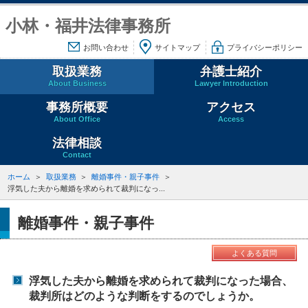
小林・福井法律事務所
お問い合わせ
サイトマップ
プライバシーポリシー
取扱業務
弁護士紹介
About Business
Lawyer Introduction
事務所概要
アクセス
About Office
Access
法律相談
Contact
ホーム
取扱業務
離婚事件・親子事件
浮気した夫から離婚を求められて裁判になっ...
離婚事件・親子事件
よくある質問
浮気した夫から離婚を求められて裁判になった場合、
裁判所はどのような判断をするのでしょうか。