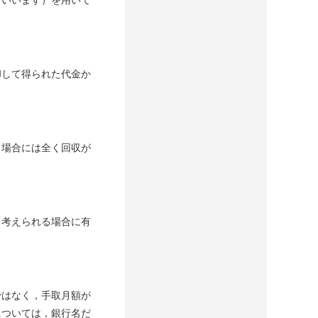
といいます）を用いて
。
却して得られた代金か
る場合には全く回収が
と考えられる場合に有
ではなく，手取月額が
については，銀行名だ