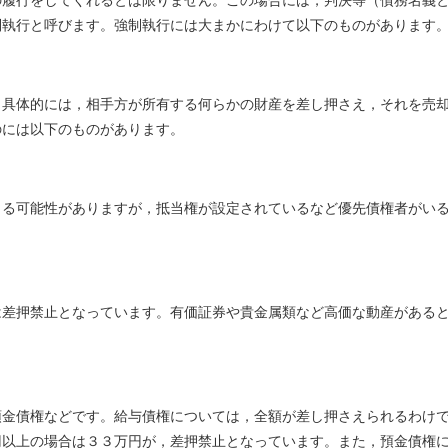
の履行をしてくれるとは限りません。この場合には，判決等（債務名義
制執行と呼びます。強制執行には大まかにわけて以下のものがあります
。具体的には，相手方が所有する何らかの財産を差し押さえ，それを売
のには以下のものがあります。
きる可能性がありますが，抵当権が設定されているなど優先債権者がい
は差押禁止となっています。有価証券や貴金属類など高価な動産がある
預金債権などです。給与債権については，全額が差し押さえられるわけ
円以上の場合は３３万円が，差押禁止となっています。また，預金債権