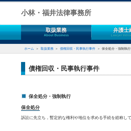
小林・福井法律事務所
取扱業務
弁護士
About Business
Lawyer Intro
ホーム
取扱業務
債権回収・民事執行事件
保全処分・強制執行
債権回収・民事執行事件
保全処分・強制執行
保全処分
訴訟に先立ち，暫定的な権利や地位を求める手続を総称し