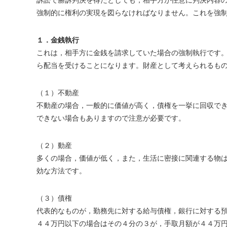
訴訟で勝訴判決を得たとしても，相手方が任意に判決内容
強制的に権利の実現を図らなければなりません。これを強
１．金銭執行
これは，相手方に金銭を請求していた場合の強制執行です
ら配当を受けることになります。財産として考えられるも
（１）不動産
不動産の場合，一般的に価値が高く，債権を一挙に回収で
できない場合もありますので注意が必要です。
（２）動産
多くの場合，価値が低く，また，生活に密接に関連する物
効な方法です。
（３）債権
代表的なものが，勤務先に対する給与債権，銀行に対する
４４万円以下の場合はその４分の３が，手取月額が４４万