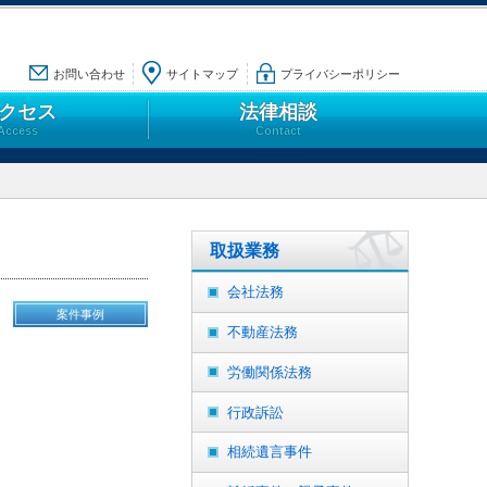
お問い合わせ
サイトマップ
プライバシーポリシー
クセス
法律相談
Access
Contact
取扱業務
会社法務
案件事例
不動産法務
労働関係法務
行政訴訟
相続遺言事件