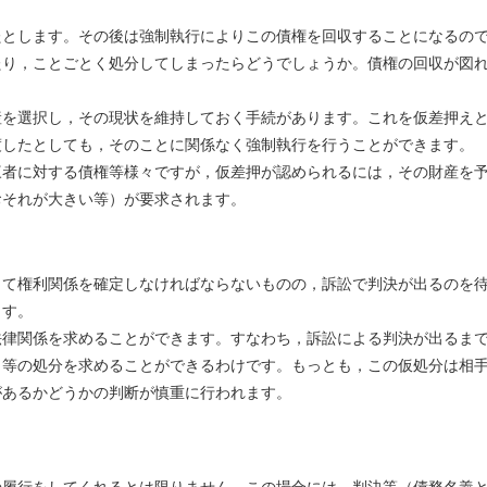
たとします。その後は強制執行によりこの債権を回収することになるの
たり，ことごとく処分してしまったらどうでしょうか。債権の回収が図
産を選択し，その現状を維持しておく手続があります。これを仮差押え
渡したとしても，そのことに関係なく強制執行を行うことができます。
三者に対する債権等様々ですが，仮差押が認められるには，その財産を
おそれが大きい等）が要求されます。
して権利関係を確定しなければならないものの，訴訟で判決が出るのを
ます。
法律関係を求めることができます。すなわち，訴訟による判決が出るま
う等の処分を求めることができるわけです。もっとも，この仮処分は相
があるかどうかの判断が慎重に行われます。