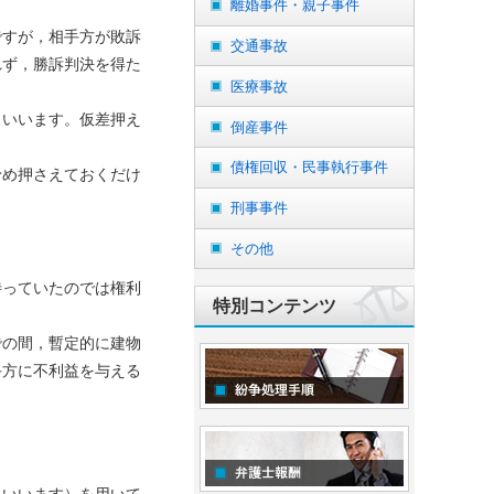
離婚事件・親子事件
ですが，相手方が敗訴
交通事故
れず，勝訴判決を得た
医療事故
といいます。仮差押え
倒産事件
債権回収・民事執行事件
予め押さえておくだけ
刑事事件
その他
待っていたのでは権利
特別コンテンツ
での間，暫定的に建物
手方に不利益を与える