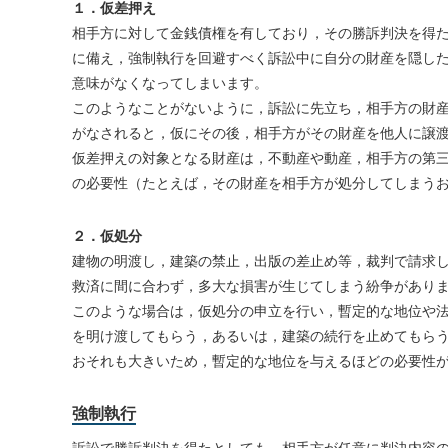
１．仮差押え
相手方に対して金銭債権を有しており，その勝訴判決を得
に備え，強制執行を回避すべく訴訟中に自分の財産を隠し
意味がなくなってしまいます。
このようなことがないように，訴訟に先立ち，相手方の財
がなされると，仮にその後，相手方がその財産を他人に譲
仮差押えの対象となる財産は，不動産や動産，相手方の第
の必要性（たとえば，その財産を相手方が処分してしまう
２．仮処分
建物の明渡し，建築の禁止，出版の差止め等，裁判で請求
救済に間に合わず，多大な損害が生じてしまう紛争があり
このような場合は，仮処分の申立を行い，暫定的な地位や
を明け渡してもらう，あるいは，建築の続行を止めてもら
おそれも大きいため，暫定的な地位を与えるほどの必要性
強制執行