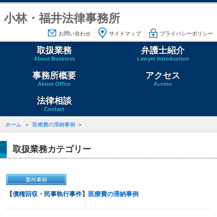
小林・福井法律事務所
お問い合わせ
サイトマップ
プライバシーポリシー
取扱業務
弁護士紹介
About Business
Lawyer Introduction
事務所概要
アクセス
About Office
Access
法律相談
Contact
ホーム
医療費の滞納事例
取扱業務カテゴリー
案件事例
【
債権回収・民事執行事件
】
医療費の滞納事例